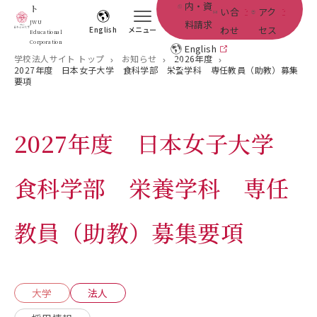
内・資
ト
い合
アク
料請求
JWU
わせ
セス
English
メニュー
Educational
Corporation
English
学校法人サイト トップ
お知らせ
2026年度
2027年度 日本女子大学 食科学部 栄養学科 専任教員（助教）募集
要項
2027年度 日本女子大学
食科学部 栄養学科 専任
教員（助教）募集要項
大学
法人