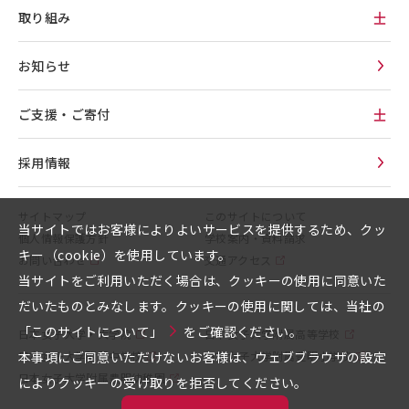
取り組み
お知らせ
ご支援・ご寄付
採用情報
サイトマップ
このサイトについて
当サイトではお客様によりよいサービスを提供するため、クッ
個人情報保護方針
学校案内・資料請求
キー（cookie）を使用しています。
お問い合わせ
交通アクセス
当サイトをご利用いただく場合は、クッキーの使用に同意いた
だいたものとみなします。クッキーの使用に関しては、当社の
「このサイトについて」
をご確認ください。
日本女子大学・大学院
日本女子大学附属高等学校
日本女子大学附属中学校
本事項にご同意いただけないお客様は、ウェブブラウザの設定
日本女子大学附属豊明小学校
日本女子大学附属豊明幼稚園
によりクッキーの受け取りを拒否してください。