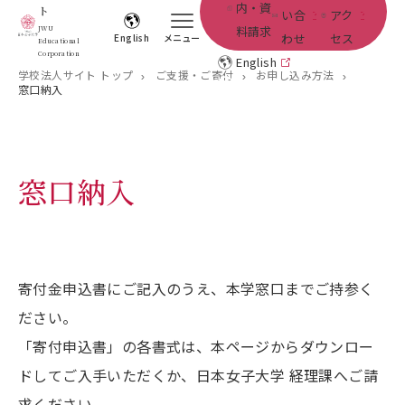
内・資
ト
い合
アク
料請求
JWU
わせ
セス
English
メニュー
Educational
Corporation
English
学校法人サイト トップ
ご支援・ご寄付
お申し込み方法
窓口納入
窓口納入
寄付金申込書にご記入のうえ、本学窓口までご持参く
ださい。
「寄付申込書」の各書式は、本ページからダウンロー
ドしてご入手いただくか、日本女子大学 経理課へご請
求ください。