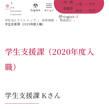
内・資
ト
い合
アク
料請求
JWU
わせ
セス
English
メニュー
Educational
Corporation
English
学校法人サイト トップ
採用情報
職員紹介
学生支援課（2020年度入職）
学生支援課（2020年度入
職）
学生支援課 Kさん