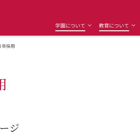
学校案内・資料請求
学園について
教育について
度新卒採用
用
ージ