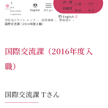
内・資
ト
い合
アク
料請求
JWU
わせ
セス
English
メニュー
Educational
Corporation
English
学校法人サイト トップ
採用情報
職員紹介
国際交流課（2016年度入職）
国際交流課（2016年度入
職）
国際交流課 Tさん