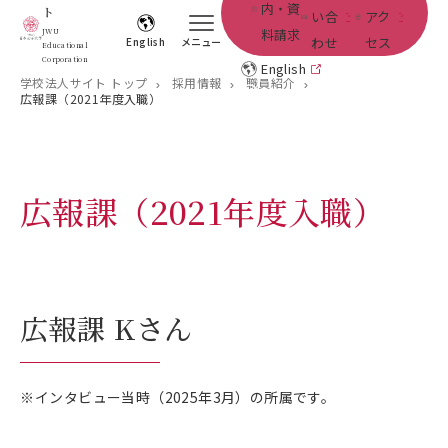
内・資
ト
い合
アク
料請求
JWU
わせ
セス
English
メニュー
Educational
Corporation
English
学校法人サイト トップ
採用情報
職員紹介
広報課（2021年度入職）
広報課（2021年度入職）
広報課 Kさん
※
インタビュー当時（2025年3月）の所属です。